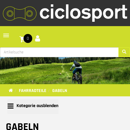
Toggle navigation
0
FAHRRADTEILE
GABELN
Kategorie ausblenden
GABELN