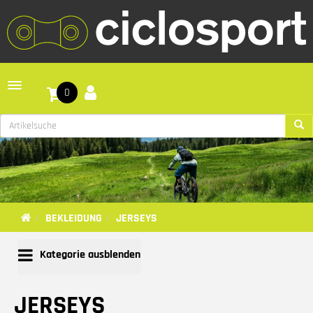
Toggle navigation
0
BEKLEIDUNG
JERSEYS
Kategorie ausblenden
JERSEYS