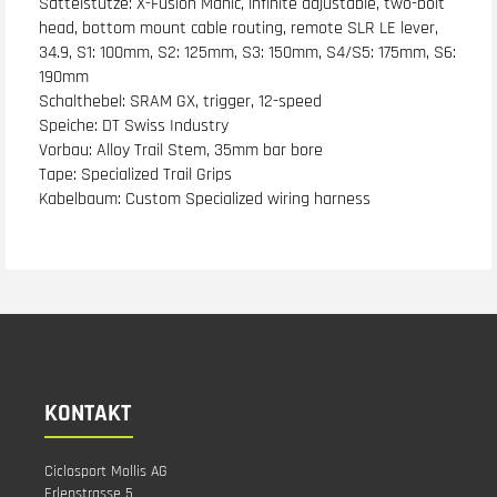
Sattelstütze: X-Fusion Manic, infinite adjustable, two-bolt
head, bottom mount cable routing, remote SLR LE lever,
34.9, S1: 100mm, S2: 125mm, S3: 150mm, S4/S5: 175mm, S6:
190mm
Schalthebel: SRAM GX, trigger, 12-speed
Speiche: DT Swiss Industry
Vorbau: Alloy Trail Stem, 35mm bar bore
Tape: Specialized Trail Grips
Kabelbaum: Custom Specialized wiring harness
KONTAKT
Ciclosport Mollis AG
Erlenstrasse 5