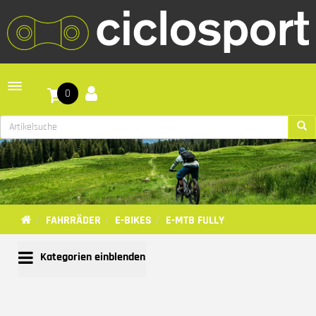
Toggle navigation
0
FAHRRÄDER
E-BIKES
E-MTB FULLY
Kategorien einblenden