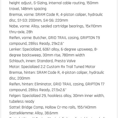
height adjust, S-Sizing, internal cable routing, 150mm
travel, 148mm spacing
Bremse, vorne: SRAM Code R, 4-piston caliper, hydraulic
disc, S1-S3: 200mm, S4-S6: 220mm
Nabe, vorne: Alloy, sealed cartridge bearings, 15x110mm
thru-axle, 28h
Reifen, vorne: Butcher, GRID TRAIL casing, GRIPTON T9
compound, 2Bliss Ready, 29x2.6"
Lenker: Specialized, 6061 alloy, 6-degree upsweep, 8-
degree backsweep, 30mm rise, 780mm width
Schlauch, innen: Standard, Presta Valve
Motor: Specialized 2.2 Custom Rx Trail Tuned Motor
Bremse, hinten: SRAM Code R, 4-piston caliper, hydraulic
disc, 200mm
Reifen, hinten: Eliminator, GRID TRAIL casing, GRIPTON T7
compound, 2Bliss Ready, 27.5x2.6"
Felgen: Specialized 29, hookless alloy, 30mm inner width,
tubeless ready
Sattel: Bridge Comp, Hollow Cr-mo rails, 155/143mm
Sattelklemme: Alloy, 38.6mm