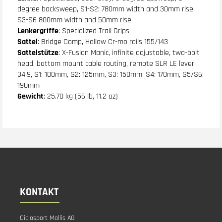
degree backsweep, S1-S2: 780mm width and 30mm rise,
S3-S6 800mm width and 50mm rise
Lenkergriffe
: Specialized Trail Grips
Sattel
: Bridge Comp, Hollow Cr-mo rails 155/143
Sattelstütze
: X-Fusion Manic, infinite adjustable, two-bolt
head, bottom mount cable routing, remote SLR LE lever,
34.9, S1: 100mm, S2: 125mm, S3: 150mm, S4: 170mm, S5/S6:
190mm
Gewicht
: 25.70 kg (56 lb, 11.2 oz)
KONTAKT
Ciclosport Mollis AG