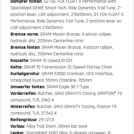
Dämpfer hinten
: S2-S6: FOX FLOAT X Performance with
Specialized GENIE Shock Tech, Ride Dynamics Trail Tune, 2-
position lever, LSR adjustment, 210x55mm, S1: FOX FLOAT X
Performance, Ride Dynamics Trail Tune, 2-position lever w/
LSR adjustment 210x55mm
Bremse vorne
: SRAM Maven Bronze, 4-piston caliper,
hydraulic disc, 220mm Centerline rotor
Bremse hinten
: SRAM Maven Bronze, 4-piston caliper,
hydraulic disc, 200mm Centerline rotor
Kassette
: SRAM 12-speed,10-52t
Kette
: SRAM 70 Transmission 12-Speed Flattop Chain
Kurbelgarnitur
: SRAM S1000 Crankset, ISIS Interface,
Integrated Guard, 55mm Chainline, 155mm
Umwerfer hinten
: SRAM Eagle 90 T-Type
Vorderreifen
: Butcher, GRID GRAVITY Casing, GRIPTON® T9
compound, TLR, 29x2.4
Hinterreifen
: Butcher, GRID GRAVITY Casing, Gripton T9
compound, TLR, 27.5x2.4
Reifengrösse
: 29"/27.5
Vorbau
: Alloy Trail Stem, 35mm bar bore
Lenker
: Specialized, 6061 alloy, 6-degree upsweep, 8-