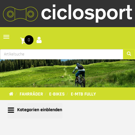
Toggle navigation
0
FAHRRÄDER
E-BIKES
E-MTB FULLY
Kategorien einblenden