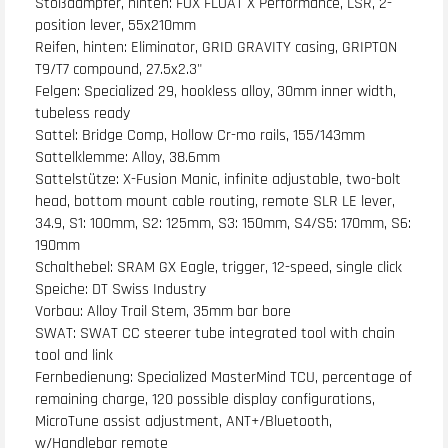
Stoßdämpfer, hinten: FOX FLOAT X Performance, LSR, 2-
position lever, 55x210mm
Reifen, hinten: Eliminator, GRID GRAVITY casing, GRIPTON
T9/T7 compound, 27.5x2.3"
Felgen: Specialized 29, hookless alloy, 30mm inner width,
tubeless ready
Sattel: Bridge Comp, Hollow Cr-mo rails, 155/143mm
Sattelklemme: Alloy, 38.6mm
Sattelstütze: X-Fusion Manic, infinite adjustable, two-bolt
head, bottom mount cable routing, remote SLR LE lever,
34.9, S1: 100mm, S2: 125mm, S3: 150mm, S4/S5: 170mm, S6:
190mm
Schalthebel: SRAM GX Eagle, trigger, 12-speed, single click
Speiche: DT Swiss Industry
Vorbau: Alloy Trail Stem, 35mm bar bore
SWAT: SWAT CC steerer tube integrated tool with chain
tool and link
Fernbedienung: Specialized MasterMind TCU, percentage of
remaining charge, 120 possible display configurations,
MicroTune assist adjustment, ANT+/Bluetooth,
w/Handlebar remote