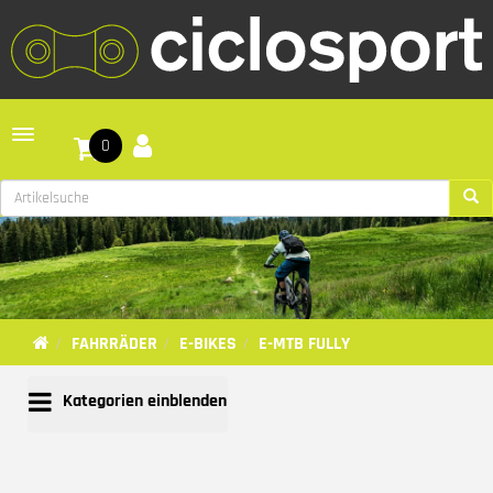
Toggle navigation
0
FAHRRÄDER
E-BIKES
E-MTB FULLY
Kategorien einblenden