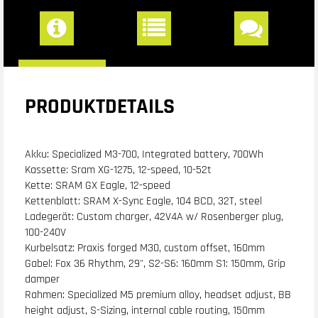
PRODUKTDETAILS
Akku: Specialized M3-700, Integrated battery, 700Wh
Kassette: Sram XG-1275, 12-speed, 10-52t
Kette: SRAM GX Eagle, 12-speed
Kettenblatt: SRAM X-Sync Eagle, 104 BCD, 32T, steel
Ladegerät: Custom charger, 42V4A w/ Rosenberger plug,
100-240V
Kurbelsatz: Praxis forged M30, custom offset, 160mm
Gabel: Fox 36 Rhythm, 29", S2-S6: 160mm S1: 150mm, Grip
damper
Rahmen: Specialized M5 premium alloy, headset adjust, BB
height adjust, S-Sizing, internal cable routing, 150mm