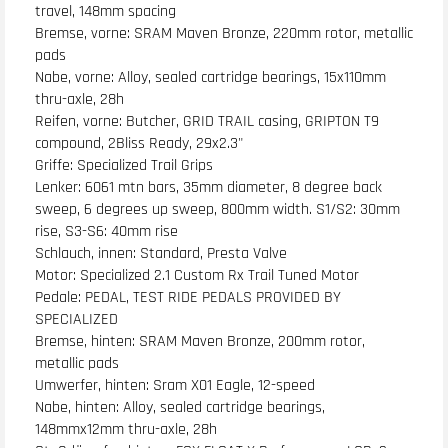
travel, 148mm spacing
Bremse, vorne: SRAM Maven Bronze, 220mm rotor, metallic
pads
Nabe, vorne: Alloy, sealed cartridge bearings, 15x110mm
thru-axle, 28h
Reifen, vorne: Butcher, GRID TRAIL casing, GRIPTON T9
compound, 2Bliss Ready, 29x2.3"
Griffe: Specialized Trail Grips
Lenker: 6061 mtn bars, 35mm diameter, 8 degree back
sweep, 6 degrees up sweep, 800mm width. S1/S2: 30mm
rise, S3-S6: 40mm rise
Schlauch, innen: Standard, Presta Valve
Motor: Specialized 2.1 Custom Rx Trail Tuned Motor
Pedale: PEDAL, TEST RIDE PEDALS PROVIDED BY
SPECIALIZED
Bremse, hinten: SRAM Maven Bronze, 200mm rotor,
metallic pads
Umwerfer, hinten: Sram X01 Eagle, 12-speed
Nabe, hinten: Alloy, sealed cartridge bearings,
148mmx12mm thru-axle, 28h