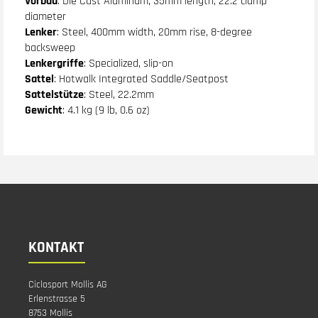
Vorbau
: Die Cast Aluminum, 35mm length, 22.2 clamp
diameter
Lenker
: Steel, 400mm width, 20mm rise, 8-degree
backsweep
Lenkergriffe
: Specialized, slip-on
Sattel
: Hotwalk Integrated Saddle/Seatpost
Sattelstütze
: Steel, 22.2mm
Gewicht
: 4.1 kg (9 lb, 0.6 oz)
KONTAKT
Ciclosport Mollis AG
Erlenstrasse 5
8753 Mollis