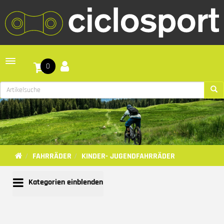
Toggle navigation
0
FAHRRÄDER
KINDER- JUGENDFAHRRÄDER
Kategorien einblenden