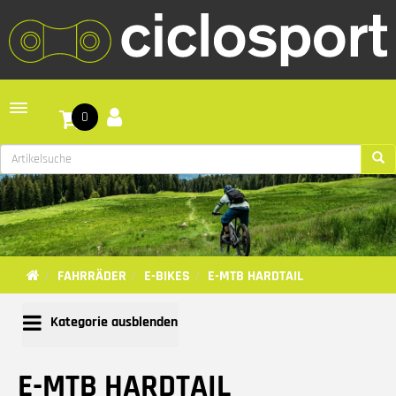
Toggle navigation
0
FAHRRÄDER
E-BIKES
E-MTB HARDTAIL
Kategorie ausblenden
E-MTB HARDTAIL