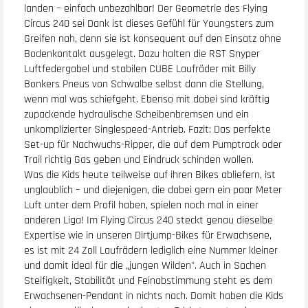
landen – einfach unbezahlbar! Der Geometrie des Flying
Circus 240 sei Dank ist dieses Gefühl für Youngsters zum
Greifen nah, denn sie ist konsequent auf den Einsatz ohne
Bodenkontakt ausgelegt. Dazu halten die RST Snyper
Luftfedergabel und stabilen CUBE Laufräder mit Billy
Bonkers Pneus von Schwalbe selbst dann die Stellung,
wenn mal was schiefgeht. Ebenso mit dabei sind kräftig
zupackende hydraulische Scheibenbremsen und ein
unkomplizierter Singlespeed-Antrieb. Fazit: Das perfekte
Set-up für Nachwuchs-Ripper, die auf dem Pumptrack oder
Trail richtig Gas geben und Eindruck schinden wollen.
Was die Kids heute teilweise auf ihren Bikes abliefern, ist
unglaublich – und diejenigen, die dabei gern ein paar Meter
Luft unter dem Profil haben, spielen noch mal in einer
anderen Liga! Im Flying Circus 240 steckt genau dieselbe
Expertise wie in unseren Dirtjump-Bikes für Erwachsene,
es ist mit 24 Zoll Laufrädern lediglich eine Nummer kleiner
und damit ideal für die „jungen Wilden". Auch in Sachen
Steifigkeit, Stabilität und Feinabstimmung steht es dem
Erwachsenen-Pendant in nichts nach. Damit haben die Kids