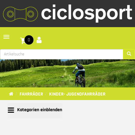
Toggle navigation
0
FAHRRÄDER
KINDER- JUGENDFAHRRÄDER
Kategorien einblenden