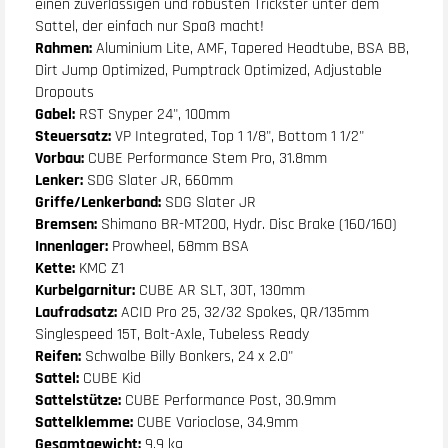
einen zuverlässigen und robusten Trickster unter dem
Sattel, der einfach nur Spaß macht!
Rahmen:
Aluminium Lite, AMF, Tapered Headtube, BSA BB,
Dirt Jump Optimized, Pumptrack Optimized, Adjustable
Dropouts
Gabel:
RST Snyper 24", 100mm
Steuersatz:
VP Integrated, Top 1 1/8", Bottom 1 1/2"
Vorbau:
CUBE Performance Stem Pro, 31.8mm
Lenker:
SDG Slater JR, 660mm
Griffe/Lenkerband:
SDG Slater JR
Bremsen:
Shimano BR-MT200, Hydr. Disc Brake (160/160)
Innenlager:
Prowheel, 68mm BSA
Kette:
KMC Z1
Kurbelgarnitur:
CUBE AR SLT, 30T, 130mm
Laufradsatz:
ACID Pro 25, 32/32 Spokes, QR/135mm
Singlespeed 15T, Bolt-Axle, Tubeless Ready
Reifen:
Schwalbe Billy Bonkers, 24 x 2.0"
Sattel:
CUBE Kid
Sattelstütze:
CUBE Performance Post, 30.9mm
Sattelklemme:
CUBE Varioclose, 34.9mm
Gesamtgewicht:
9,9 kg